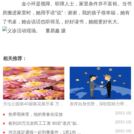
金小环是视障、听障人士，家里条件并不富裕。当书
房搬进家里时，她用手语“说”：谢谢，我的孩子很幸福，她有
了书桌，她会说话也听得见，好好读书，她能更好长大。
相关推荐：
天坛公园第40届菊花展开幕 万余盆菊花打造沉浸式观赏体验
发挥自身优势，深职院助力帮扶对象“拔穷根”
[2021-10]
热带雨林里，他的青春在绽放
[2021-10]
捡到20万元农民工工资 90后“老兵”如数奉还
[2021-10]
河北保定通报一起刑事案件：1死1伤 嫌疑人自杀身亡