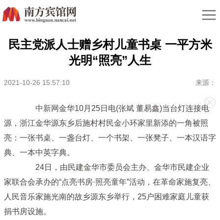
民主党派人士赠乡村儿童书桌 一平方米
光明“照亮”人生
2021-10-26 15:57:10
来源：
中新网
金华10月25日电(张斌 董易鑫)当台灯连接电
源，浙江金华源东乡后施村村民金小环家里新添的一角被照
亮：一张书桌、一盏台灯、一个书架、一张凳子、一本汉语字
典、一本中英字典。
24日，由民建金华市委员会主办、金华市民建企业
家联合会承办的“点亮书房·照亮童年”活动，在革命家施复亮、
人民音乐家施光南的故乡源东乡举行，25户困难家庭儿童获
捐书房设施。