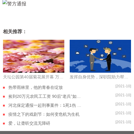
相关推荐：
天坛公园第40届菊花展开幕 万余盆菊花打造沉浸式观赏体验
发挥自身优势，深职院助力帮扶对象“拔穷根”
[2021-10]
热带雨林里，他的青春在绽放
[2021-10]
捡到20万元农民工工资 90后“老兵”如数奉还
[2021-10]
河北保定通报一起刑事案件：1死1伤 嫌疑人自杀身亡
[2021-10]
疫情之下的戏剧节：如何变危机为生机
[2021-10]
爱，让聋听交流无障碍